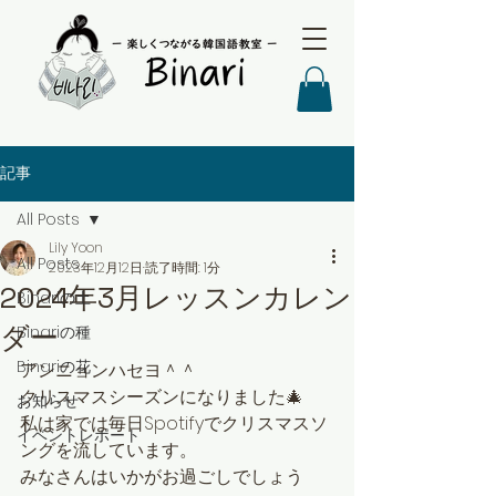
記事
All Posts
Lily Yoon
All Posts
2023年12月12日
読了時間: 1分
2024年3月レッスンカレン
Binariの土
ダー
Binariの種
Binariの花
アンニョンハセヨ＾＾
クリスマスシーズンになりました🎄
お知らせ
私は家では毎日Spotifyでクリスマスソ
イベントレポート
ングを流しています。
みなさんはいかがお過ごしでしょう