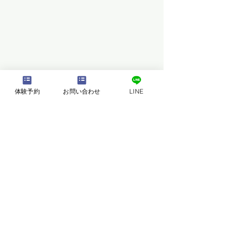
体験予約
お問い合わせ
LINE
コメント
コメントを追加…
韓国語の勉強が続かない
「Binariの庭