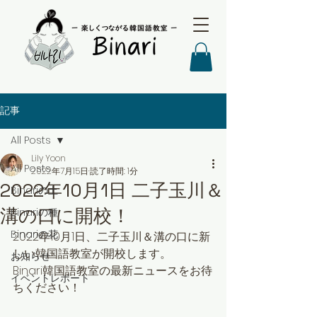
記事
All Posts
Lily Yoon
All Posts
2022年7月15日
読了時間: 1分
2022年10月1日 二子玉川＆
Binariの土
溝の口に開校！
Binariの種
Binariの花
2022年10月1日、二子玉川＆溝の口に新
しい韓国語教室が開校します。
お知らせ
Binari韓国語教室の最新ニュースをお待
イベントレポート
ちください！