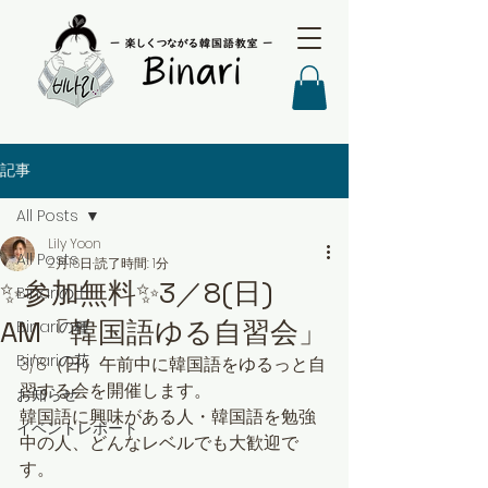
記事
All Posts
Lily Yoon
All Posts
2月16日
読了時間: 1分
✨参加無料✨3／8(日)
Binariの土
AM「韓国語ゆる自習会」
Binariの種
Binariの花
3/8（日）午前中に韓国語をゆるっと自
習する会を開催します。
お知らせ
韓国語に興味がある人・韓国語を勉強
イベントレポート
中の人、どんなレベルでも大歓迎で
す。