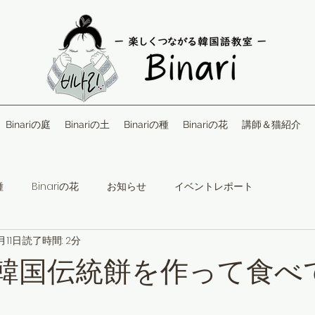
Binariの庭
Binariの土
Binariの種
Binariの花
講師＆猫紹介
種
Binariの花
お知らせ
イベントレポート
月11日
読了時間: 2分
韓国伝統餅を作って食べ