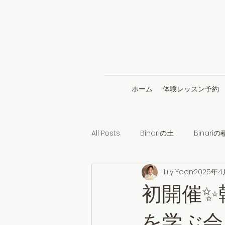
ホーム
体験レッスン予約
All Posts
Binariの土
Binariの
Lily Yoon
2025年4
初開催✨
を学ぶ会