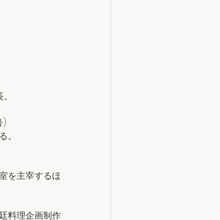
長。
)
る。
室を主宰するほ
廷料理企画制作