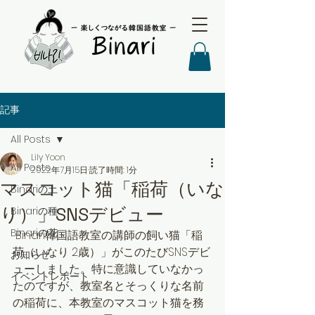
記事
All Posts
Lily Yoon
All Posts
2022年7月15日
読了時間: 1分
マスコット猫「稲荷（いな
Binariの土
り）」SNSデビュー
Binariの種
Binariの花
 Binari韓国語教室の講師の飼い猫「稲
荷（いなり 2歳）」がこのたびSNSデビ
お知らせ
ューしました。特に意識していなかっ
イベントレポート
たのですが、教室名とそっくりな名前
の稲荷に、本教室のマスコット猫を務